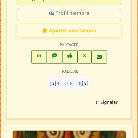
Profil membre
Ajouter aux favoris
PARTAGER
LinkedIn
WhatsApp
Facebook
Twitter X
in
X
TRADUIRE
🇬🇧
🇩🇪
🇲🇬
🚩 Signaler