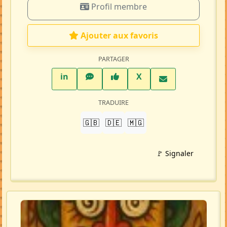
Profil membre
Ajouter aux favoris
PARTAGER
LinkedIn
WhatsApp
Facebook
Twitter X
in
X
TRADUIRE
🇬🇧
🇩🇪
🇲🇬
🚩 Signaler