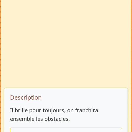
Description de l’annonce
Description
Il brille pour toujours, on franchira
ensemble les obstacles.