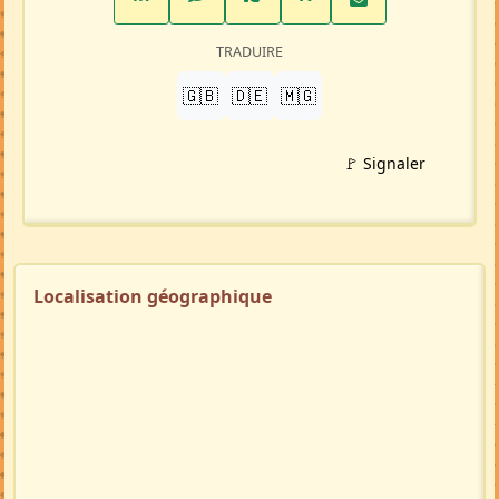
TRADUIRE
🇬🇧
🇩🇪
🇲🇬
🚩 Signaler
Localisation géographique