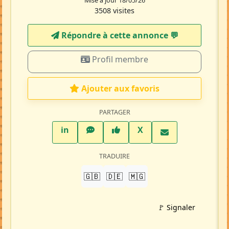
Mise à jour 18/05/26
3508 visites
Répondre à cette annonce 💬​
Profil membre
Ajouter aux favoris
PARTAGER
LinkedIn
WhatsApp
Facebook
Twitter X
in
X
TRADUIRE
🇬🇧
🇩🇪
🇲🇬
🚩 Signaler