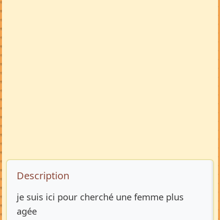
Description de l’annonce
Description
je suis ici pour cherché une femme plus
agée