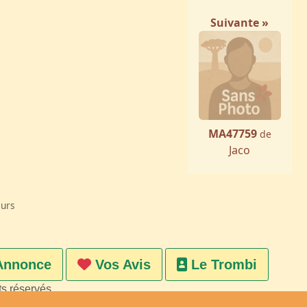
Suivante »
MA47759
de
Jaco
eurs
Annonce
Vos Avis
Le Trombi
ts réservés