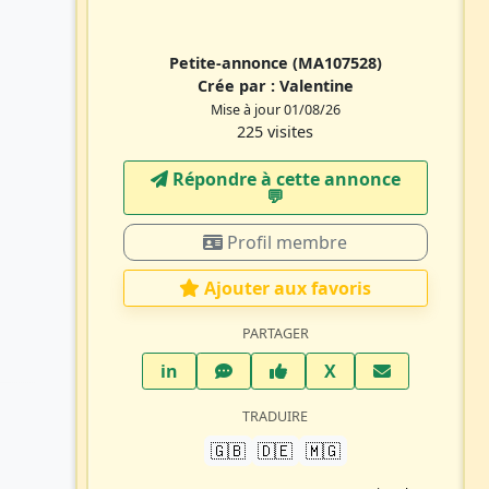
Petite-annonce
(MA107528)
Crée par :
Valentine
n
Mise à jour 01/08/26
225 visites
Répondre à cette annonce
💬​
Profil membre
Ajouter aux favoris
PARTAGER
LinkedIn
WhatsApp
Facebook
Twitter X
in
X
TRADUIRE
🇬🇧
🇩🇪
🇲🇬