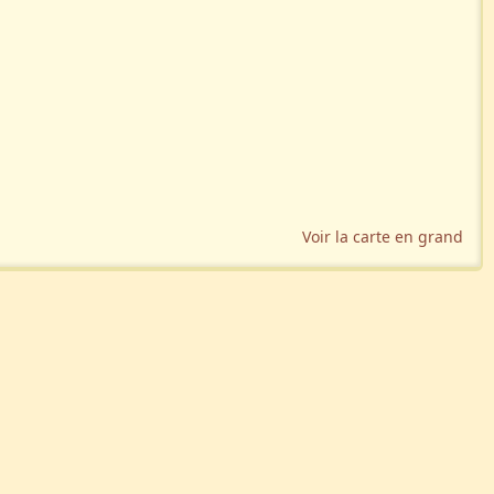
Voir la carte en grand