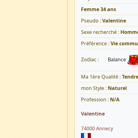
Femme 34 ans
Pseudo :
Valentine
Sexe recherché :
Homm
Préférence :
Vie commu
Balance
Zodiac :
Ma 1ère Qualité :
Tendr
mon Style :
Naturel
Profession :
N/A
Valentine
74000 Annecy