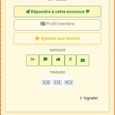
Répondre à cette annonce 💬​
Profil membre
Ajouter aux favoris
PARTAGER
LinkedIn
WhatsApp
Facebook
Twitter X
in
X
TRADUIRE
🇬🇧
🇩🇪
🇲🇬
🚩 Signaler