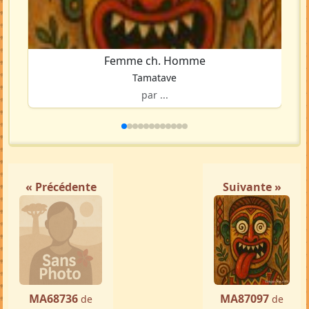
Femme ch. Homme
Tamatave
par ...
« Précédente
Suivante »
MA68736
MA87097
de
de