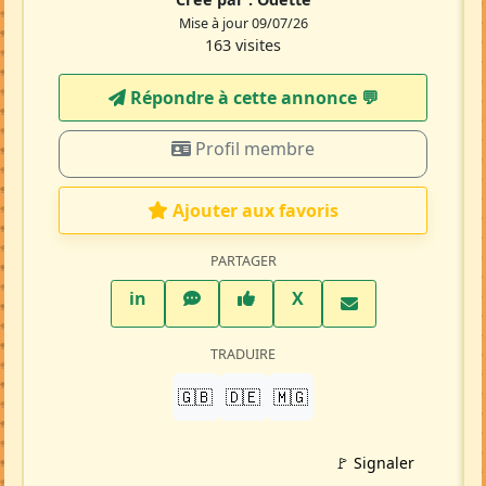
Mise à jour 09/07/26
163 visites
Répondre à cette annonce 💬​
Profil membre
Ajouter aux favoris
PARTAGER
LinkedIn
WhatsApp
Facebook
Twitter X
in
X
TRADUIRE
🇬🇧
🇩🇪
🇲🇬
🚩 Signaler