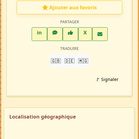
Ajouter aux favoris
PARTAGER
LinkedIn
WhatsApp
Facebook
Twitter X
in
X
TRADUIRE
🇬🇧
🇩🇪
🇲🇬
🚩 Signaler
Localisation géographique