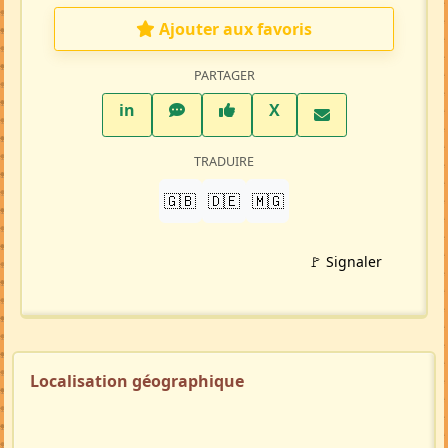
Ajouter aux favoris
PARTAGER
LinkedIn
WhatsApp
Facebook
Twitter X
in
X
TRADUIRE
🇬🇧
🇩🇪
🇲🇬
🚩 Signaler
Localisation géographique