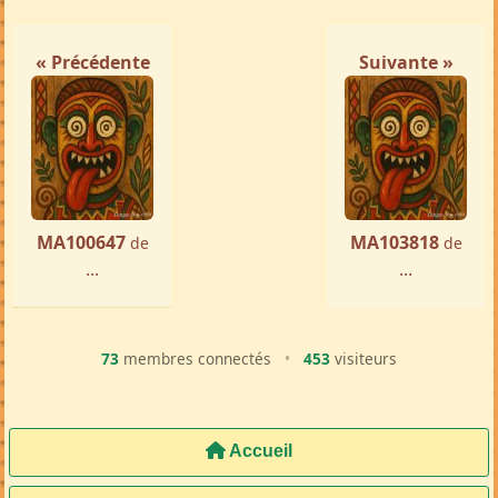
Femme ch. Homme
Antalaha
par ...
« Précédente
Suivante »
MA100647
MA103818
de
de