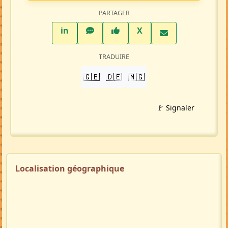
Mise à jour 08/07/26
177 visites
Répondre à cette annonce 💬​
Profil membre
Ajouter aux favoris
PARTAGER
LinkedIn
WhatsApp
Facebook
Twitter X
in
X
TRADUIRE
🇬🇧
🇩🇪
🇲🇬
🚩 Signaler