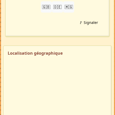
PARTAGER
LinkedIn
WhatsApp
Facebook
Twitter X
in
X
TRADUIRE
🇬🇧
🇩🇪
🇲🇬
🚩 Signaler
Localisation géographique