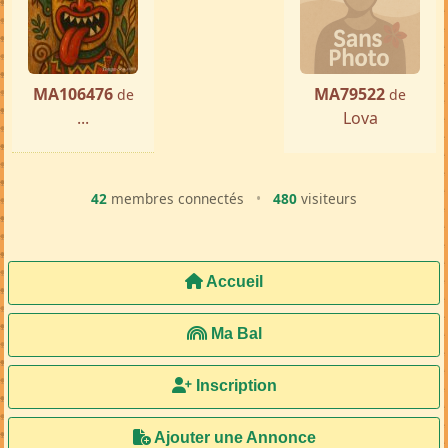
« Précédente
Suivante »
MA106476
MA79522
de
de
...
Lova
42
membres connectés
•
480
visiteurs
Accueil