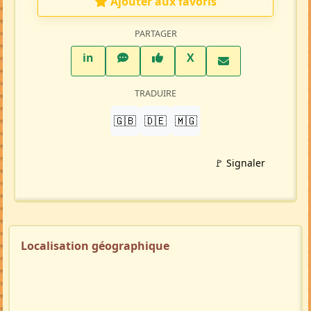
Ajouter aux favoris
PARTAGER
LinkedIn
WhatsApp
Facebook
Twitter X
in
X
TRADUIRE
🇬🇧
🇩🇪
🇲🇬
🚩 Signaler
Localisation géographique