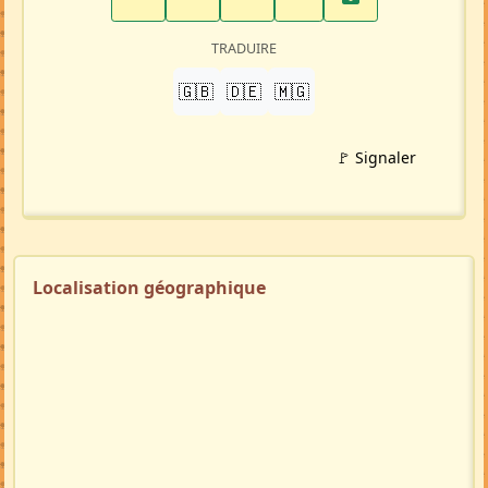
TRADUIRE
🇬🇧
🇩🇪
🇲🇬
🚩 Signaler
Localisation géographique