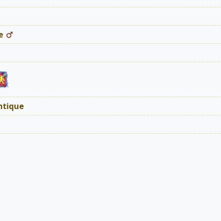
e
tique