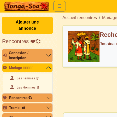
Accueil rencontres
Mariag
Ajouter une
annonce
Reche
Rencontres ❤️💞
Jessica
Connexion /
Inscription
Mariage 👩🏽‍❤️‍👨🏽
Les Femmes 👗
Les Hommes 👖
Rencontres 💞
Trombi 📸