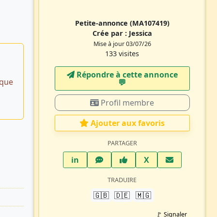
Petite-annonce
(MA107419)
Crée par :
Jessica
Mise à jour 03/07/26
133 visites
Répondre à cette annonce
ique
💬​
Profil membre
Ajouter aux favoris
PARTAGER
LinkedIn
WhatsApp
Facebook
Twitter X
in
X
TRADUIRE
🇬🇧
🇩🇪
🇲🇬
🚩 Signaler