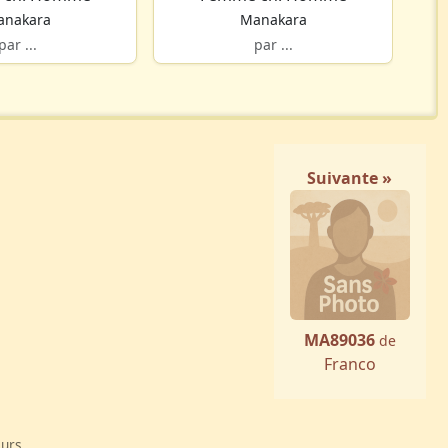
anakara
Manakara
par ...
par ...
Suivante »
MA89036
de
Franco
eurs