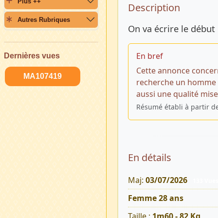
Plus ++
Description 
Description
Autres Rubriques
On va écrire le début 
En bref
Dernières vues
Cette annonce concer
MA107419
recherche un homme p
aussi une qualité mis
Résumé établi à partir d
En détails
Maj:
03/07/2026
133 Vue
Femme 28 ans
Taille :
1m60 - 82 Kg