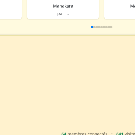
Manakara
M
par ...
64
membres connectés
•
641
visit