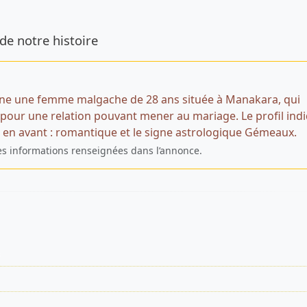
de l’annonce
de notre histoire
ne une femme malgache de 28 ans située à Manakara, qui
our une relation pouvant mener au mariage. Le profil ind
e en avant : romantique et le signe astrologique Gémeaux.
es informations renseignées dans l’annonce.
s