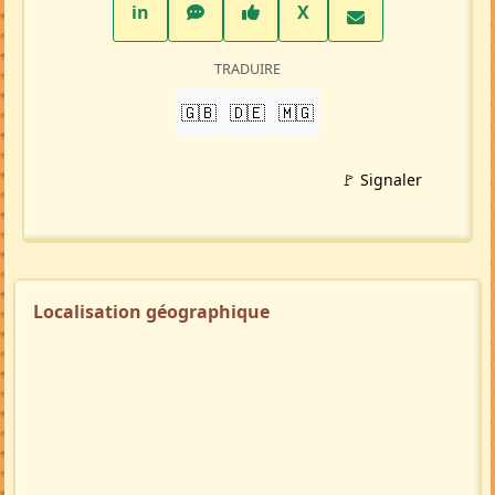
LinkedIn
WhatsApp
Facebook
Twitter X
in
X
TRADUIRE
🇬🇧
🇩🇪
🇲🇬
🚩 Signaler
Localisation géographique