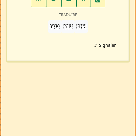
TRADUIRE
🇬🇧
🇩🇪
🇲🇬
🚩 Signaler