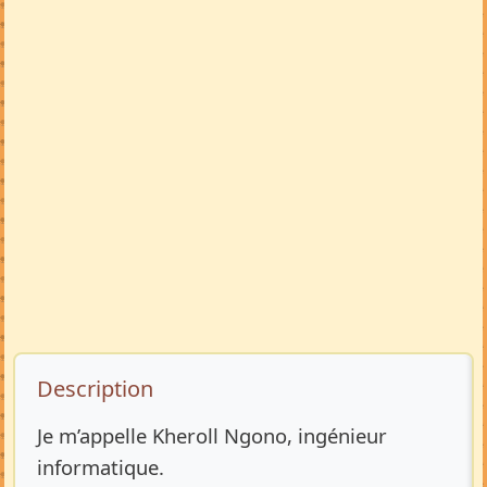
Description de l’annonce
Description
Je m’appelle Kheroll Ngono, ingénieur
informatique.