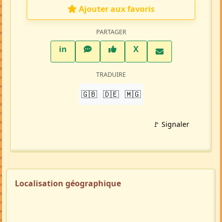
Ajouter aux favoris
PARTAGER
LinkedIn
WhatsApp
Facebook
Twitter X
in
X
TRADUIRE
🇬🇧
🇩🇪
🇲🇬
🚩 Signaler
Localisation géographique