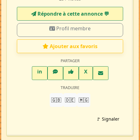
Répondre à cette annonce 💬​
Profil membre
Ajouter aux favoris
PARTAGER
LinkedIn
WhatsApp
Facebook
Twitter X
in
X
TRADUIRE
🇬🇧
🇩🇪
🇲🇬
🚩 Signaler