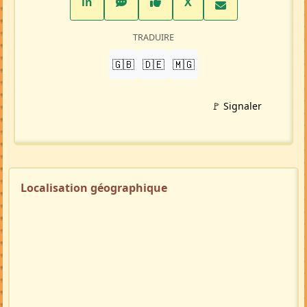
LinkedIn
WhatsApp
Facebook
Twitter X
in
X
TRADUIRE
🇬🇧
🇩🇪
🇲🇬
🚩 Signaler
Localisation géographique