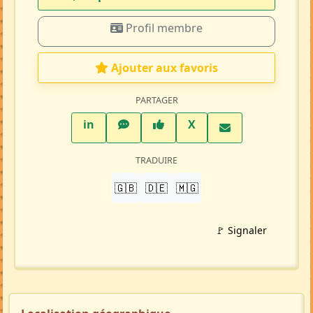
Profil membre
Ajouter aux favoris
PARTAGER
LinkedIn
WhatsApp
Facebook
Twitter X
in
X
TRADUIRE
🇬🇧
🇩🇪
🇲🇬
🚩 Signaler