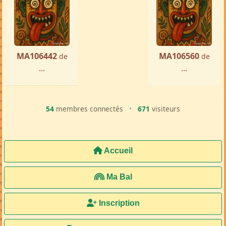
Femme ch. Homme
Tamatave
par ...
« Précédente
Suivante »