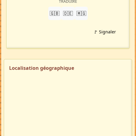
Petite-annonce
(MA107326)
Crée par :
Dorie
Mise à jour 31/07/26
511 visites
Répondre à cette annonce 💬​
Profil membre
Ajouter aux favoris
PARTAGER
LinkedIn
WhatsApp
Facebook
Twitter X
in
X