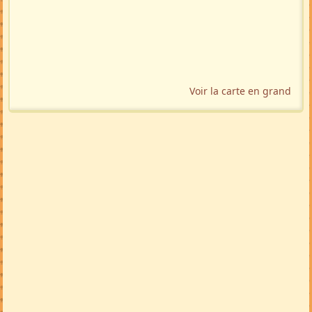
TRADUIRE
🇬🇧
🇩🇪
🇲🇬
🚩 Signaler
Localisation géographique