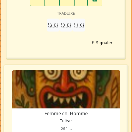
TRADUIRE
🇬🇧
🇩🇪
🇲🇬
🚩 Signaler
Femme ch. Homme
Tuléar
par ...