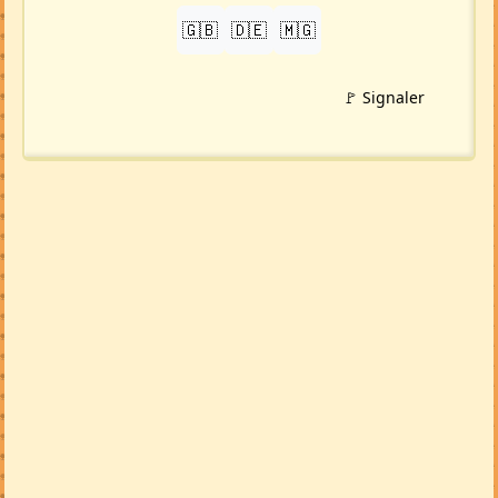
🇬🇧
🇩🇪
🇲🇬
🚩 Signaler