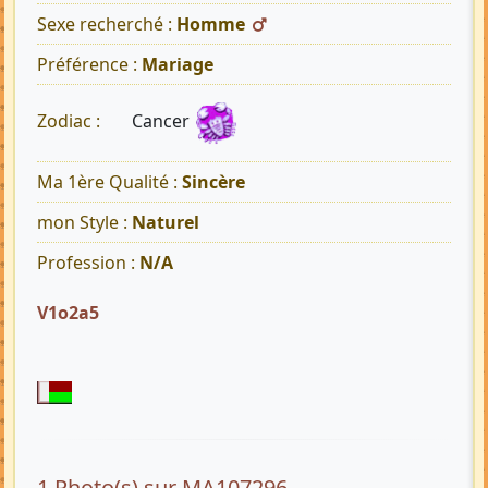
Sexe recherché :
Homme
Préférence :
Mariage
Cancer
Zodiac :
Ma 1ère Qualité :
Sincère
mon Style :
Naturel
Profession :
N/A
V1o2a5
1 Photo(s) sur MA107296