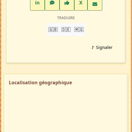
LinkedIn
WhatsApp
Facebook
Twitter X
in
X
TRADUIRE
🇬🇧
🇩🇪
🇲🇬
🚩 Signaler
Localisation géographique