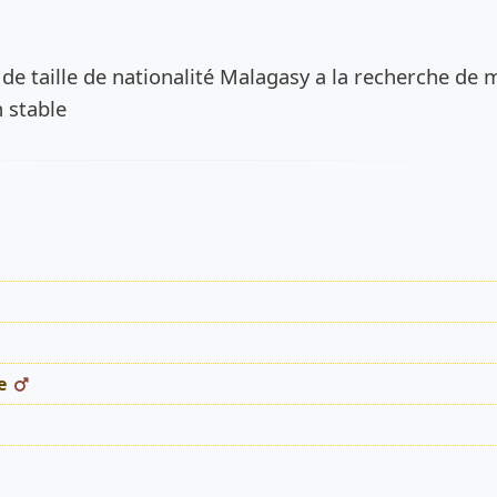
de l’annonce
e de taille de nationalité Malagasy a la recherche de
 stable
s
e