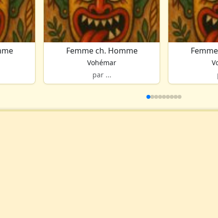
mme
Femme ch. Homme
Femme
Vohémar
V
par ...