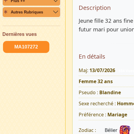
Plus ++
Description 
Description
Autres Rubriques
Jeune fille 32 ans fin
futur mari pour union
Dernières vues
MA107272
En détails
Maj:
13/07/2026
554 Vue
Femme 32 ans
Pseudo :
Blandine
Sexe recherché :
Homm
Préférence :
Mariage
Bélier
Zodiac :