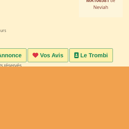
MA106581
de
Neviah
eurs
Annonce
Vos Avis
Le Trombi
ts réservés
on