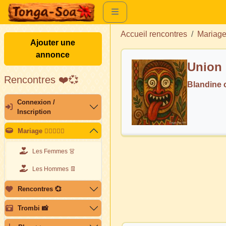
Accueil rencontres
Mariag
Ajouter une
annonce
Union 
Rencontres ❤️💞
Blandine
Connexion /
Inscription
Mariage 👩🏽‍❤️‍👨🏽
Les Femmes 👗
Les Hommes 👖
Rencontres 💞
Trombi 📸