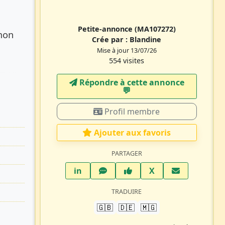
Petite-annonce
(MA107272)
 mon
Crée par :
Blandine
Mise à jour 13/07/26
554 visites
Répondre à cette annonce
💬​
Profil membre
Ajouter aux favoris
PARTAGER
LinkedIn
WhatsApp
Facebook
Twitter X
in
X
TRADUIRE
🇬🇧
🇩🇪
🇲🇬