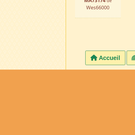
MA73174
de
Wes66000
Accueil