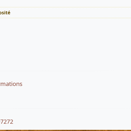
sité
rmations
07272