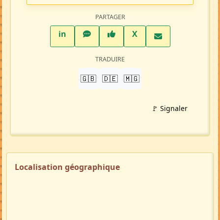
PARTAGER
LinkedIn
WhatsApp
Facebook
Twitter X
in
X
TRADUIRE
🇬🇧
🇩🇪
🇲🇬
🚩 Signaler
Localisation géographique