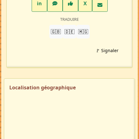
Profil membre
Ajouter aux favoris
PARTAGER
LinkedIn
WhatsApp
Facebook
Twitter X
in
X
TRADUIRE
🇬🇧
🇩🇪
🇲🇬
🚩 Signaler
Localisation géographique