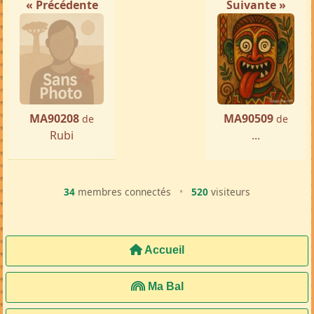
par ...
« Précédente
Suivante »
MA90208
MA90509
de
de
Rubi
...
34
membres connectés
•
520
visiteurs