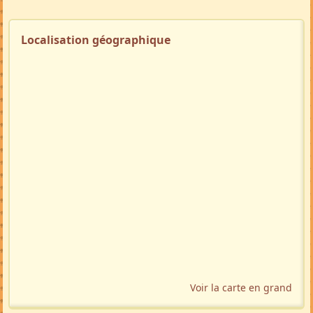
🇬🇧
🇩🇪
🇲🇬
🚩 Signaler
Localisation géographique