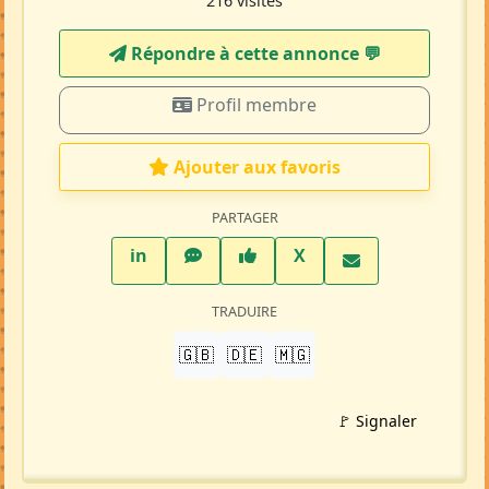
Petite-annonce
(MA107229)
Crée par :
Julienne
Mise à jour 22/06/26
216 visites
Répondre à cette annonce 💬​
Profil membre
Ajouter aux favoris
PARTAGER
LinkedIn
WhatsApp
Facebook
Twitter X
in
X
TRADUIRE