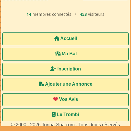
MA107134
MA100477
de
de
HERMINA
Mireille
14
membres connectés
•
453
visiteurs
Accueil
Ma Bal
Inscription
Ajouter une Annonce