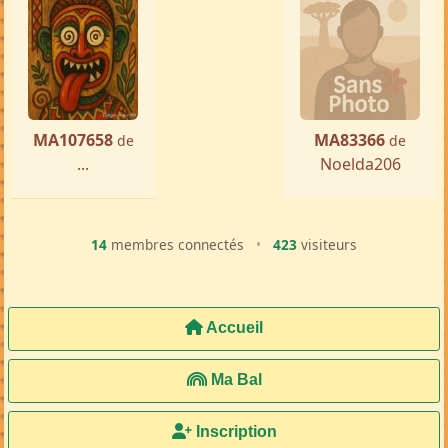
Femme ch. Homme
Sambava
par ...
« Précédente
Suivante »
MA107658
MA83366
de
de