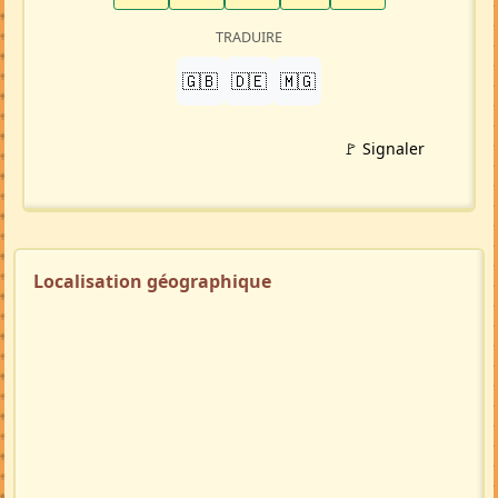
Crée par :
Sandrinah
Mise à jour 30/07/26
1265 visites
Répondre à cette annonce 💬​
Profil membre
Ajouter aux favoris
PARTAGER
LinkedIn
WhatsApp
Facebook
Twitter X
in
X
TRADUIRE
🇬🇧
🇩🇪
🇲🇬
🚩 Signaler