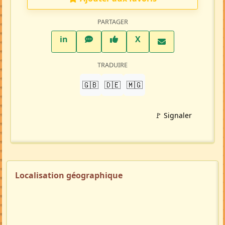
PARTAGER
LinkedIn
WhatsApp
Facebook
Twitter X
in
X
TRADUIRE
🇬🇧
🇩🇪
🇲🇬
🚩 Signaler
Localisation géographique