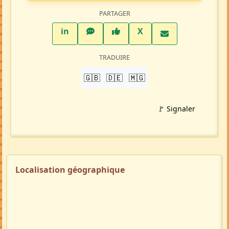
PARTAGER
LinkedIn
WhatsApp
Facebook
Twitter X
in
X
TRADUIRE
🇬🇧
🇩🇪
🇲🇬
🚩 Signaler
Localisation géographique