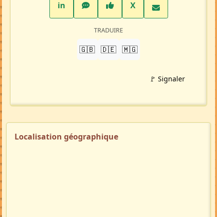
LinkedIn
WhatsApp
Facebook
Twitter X
in
X
TRADUIRE
🇬🇧
🇩🇪
🇲🇬
🚩 Signaler
Localisation géographique