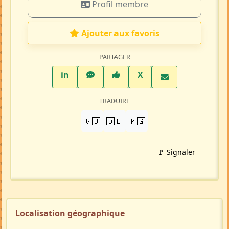
Profil membre
Ajouter aux favoris
PARTAGER
LinkedIn
WhatsApp
Facebook
Twitter X
in
X
TRADUIRE
🇬🇧
🇩🇪
🇲🇬
🚩 Signaler
Localisation géographique