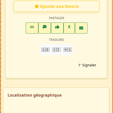
Ajouter aux favoris
PARTAGER
LinkedIn
WhatsApp
Facebook
Twitter X
in
X
TRADUIRE
🇬🇧
🇩🇪
🇲🇬
🚩 Signaler
Localisation géographique