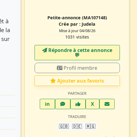
Petite-annonce
(MA107148)
êt à
Crée par :
Judela
e la
Mise à jour 04/08/26
1031 visites
 sur
Répondre à cette annonce
💬​
Profil membre
Ajouter aux favoris
PARTAGER
LinkedIn
WhatsApp
Facebook
Twitter X
in
X
TRADUIRE
🇬🇧
🇩🇪
🇲🇬