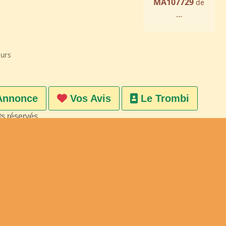
MA107729
de
...
eurs
Annonce
Vos Avis
Le Trombi
ts réservés
on