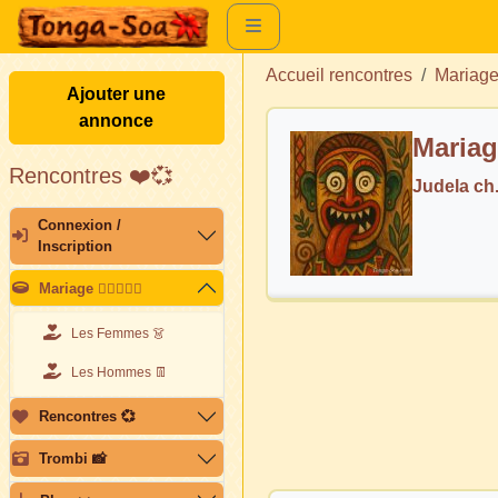
Accueil rencontres
Mariag
Ajouter une
annonce
Mariag
Rencontres ❤️💞
Judela c
Connexion /
Inscription
Mariage 👩🏽‍❤️‍👨🏽
Les Femmes 👗
Les Hommes 👖
Rencontres 💞
Trombi 📸