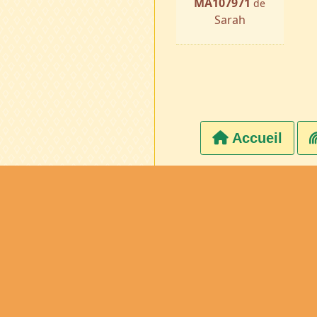
MA107971
de
Sarah
Accueil