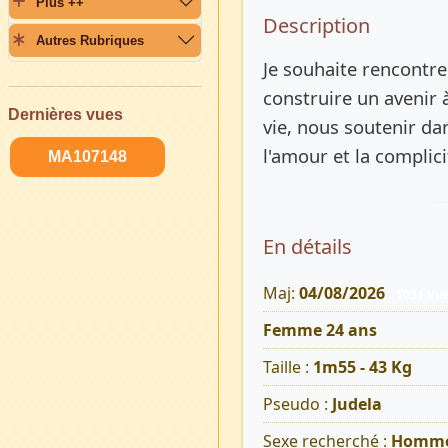
Plus ++
Description 
Description
Autres Rubriques
Je souhaite rencontr
construire un avenir 
Dernières vues
vie, nous soutenir dan
l'amour et la complici
MA107148
En détails
Maj:
04/08/2026
1031 Vu
Femme 24 ans
Taille :
1m55 - 43 Kg
Pseudo :
Judela
Sexe recherché :
Homm