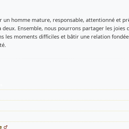
de l’annonce
er un homme mature, responsable, attentionné et pr
à deux. Ensemble, nous pourrons partager les joies d
s les moments difficiles et bâtir une relation fondée
té.
es
e