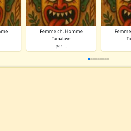
mme
Femme ch. Homme
Femme
Tamatave
T
par ...