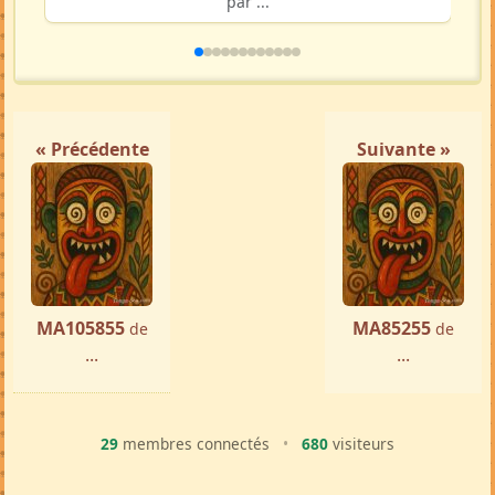
par ...
« Précédente
Suivante »
MA105855
MA85255
de
de
...
...
29
membres connectés
•
680
visiteurs