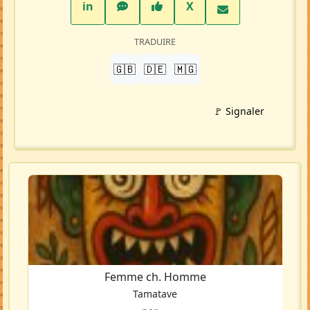
LinkedIn
WhatsApp
Facebook
Twitter X
in
X
TRADUIRE
🇬🇧
🇩🇪
🇲🇬
🚩 Signaler
Femme ch. Homme
Tamatave