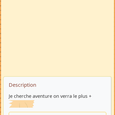
Description de l’annonce
Description
Je cherche aventure on verra le plus +