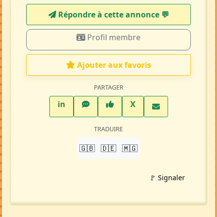
Répondre à cette annonce 💬​
Profil membre
Ajouter aux favoris
PARTAGER
LinkedIn
WhatsApp
Facebook
Twitter X
in
X
TRADUIRE
🇬🇧
🇩🇪
🇲🇬
🚩 Signaler