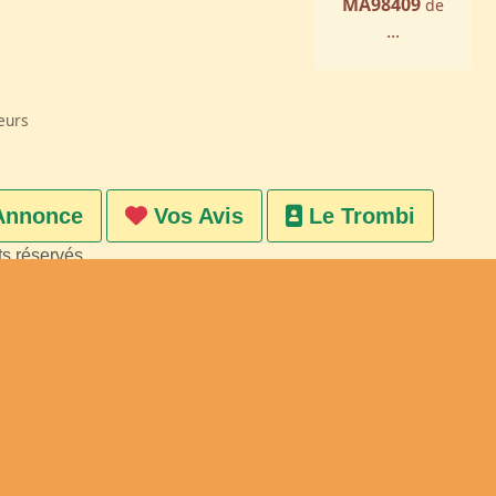
MA98409
de
...
eurs
Annonce
Vos Avis
Le Trombi
ts réservés
on