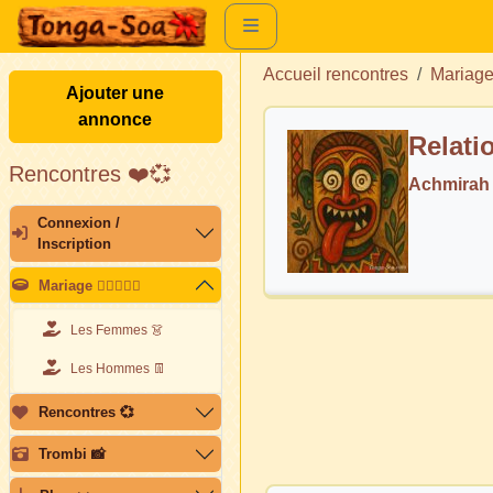
Accueil rencontres
Mariag
Ajouter une
annonce
Relati
Rencontres ❤️💞
Achmirah
Connexion /
Inscription
Mariage 👩🏽‍❤️‍👨🏽
Les Femmes 👗
Les Hommes 👖
Rencontres 💞
Trombi 📸