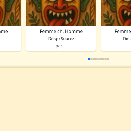
mme
Femme ch. Homme
Femme
Diégo Suarez
Dié
par ...