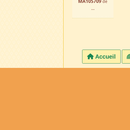
MA105709
de
...
Accueil