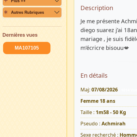
Plus ++
Description 
Description
Autres Rubriques
Je me présente Achmi
diego suarez j’ai 18a
Dernières vues
mariage , je suis fidèl
m’écricre bisouu💋
MA107105
En détails
Maj:
07/08/2026
1014 Vu
Femme 18 ans
Taille :
1m58 - 50 Kg
Pseudo :
Achmirah
Sexe recherché :
Homm