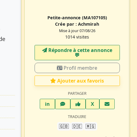
Petite-annonce
(MA107105)
Crée par :
Achmirah
r
Mise à jour 07/08/26
1014 visites
 de
Répondre à cette annonce
💬​
Profil membre
Ajouter aux favoris
PARTAGER
LinkedIn
WhatsApp
Facebook
Twitter X
in
X
TRADUIRE
🇬🇧
🇩🇪
🇲🇬