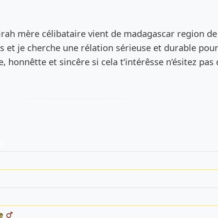
de l’annonce
rah mère célibataire vient de madagascar region de
ns et je cherche une rélation sérieuse et durable pou
e, honnêtte et sincêre si cela t’intérêsse n’ésitez pas
es
e