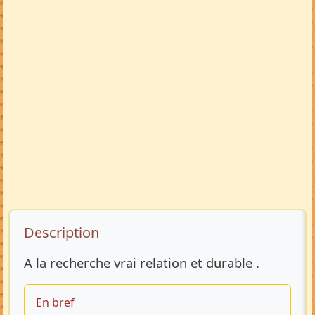
Description de l’annonce
Description
A la recherche vrai relation et durable .
En bref