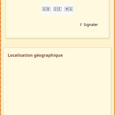
🇬🇧
🇩🇪
🇲🇬
🚩 Signaler
Localisation géographique