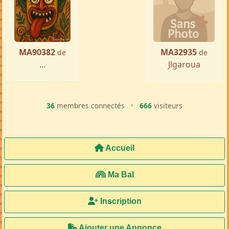
MA90382
MA32935
de
de
...
Jlgaroua
36
membres connectés
•
666
visiteurs
Accueil
Ma Bal
Inscription
Ajouter une Annonce