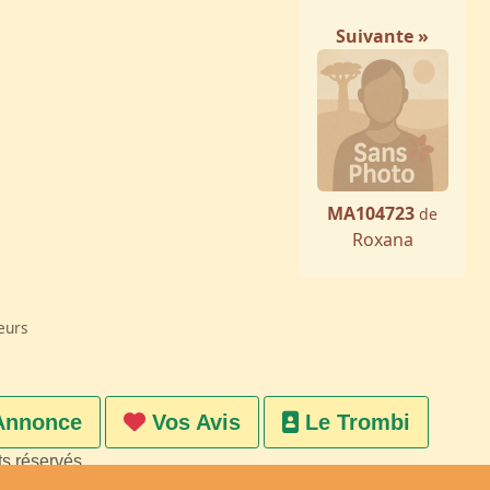
Suivante »
MA104723
de
Roxana
eurs
Annonce
Vos Avis
Le Trombi
ts réservés