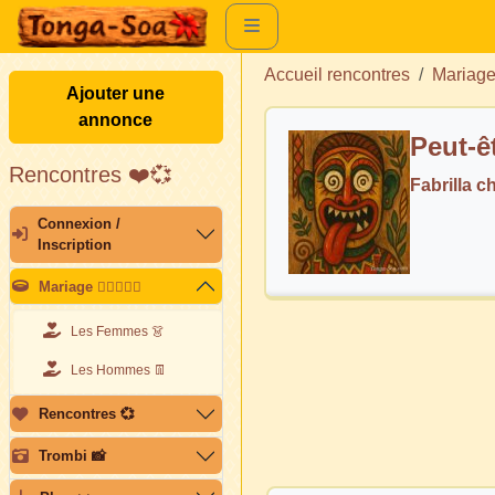
Accueil rencontres
Mariag
Ajouter une
annonce
Peut-ê
Rencontres ❤️💞
Fabrilla 
Connexion /
Inscription
Mariage 👩🏽‍❤️‍👨🏽
Les Femmes 👗
Les Hommes 👖
Rencontres 💞
Trombi 📸