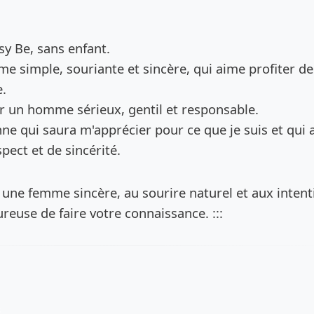
de l’annonce
sy Be, sans enfant.
me simple, souriante et sincère, qui aime profiter de
e.
r un homme sérieux, gentil et responsable.
e qui saura m'apprécier pour ce que je suis et qui a
ect et de sincérité.
 une femme sincère, au sourire naturel et aux intent
ureuse de faire votre connaissance. :::
s