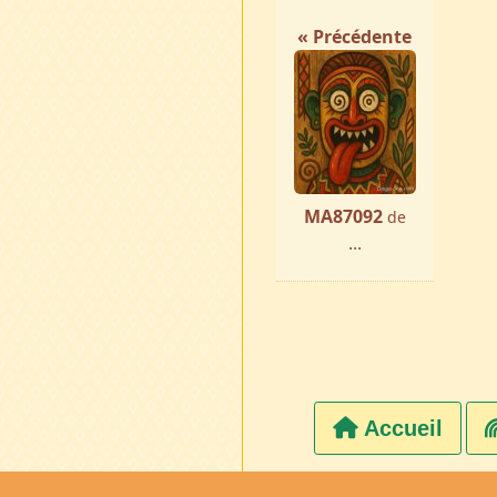
« Précédente
MA87092
de
...
Accueil