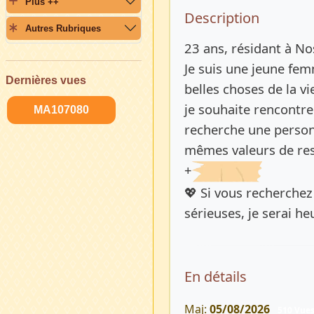
Plus ++
Description 
Description
Autres Rubriques
23 ans, résidant à No
Je suis une jeune fem
Dernières vues
belles choses de la vi
je souhaite rencontre
MA107080
recherche une personn
mêmes valeurs de resp
+
💖 Si vous recherchez
sérieuses, je serai he
En détails
Maj:
05/08/2026
510 Vue