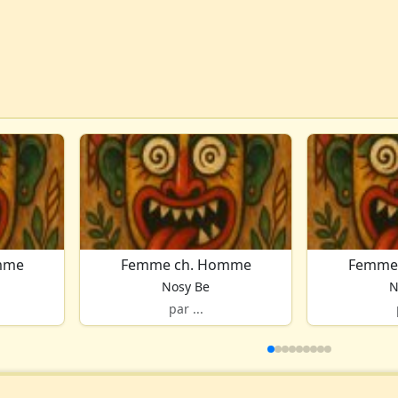
mme
Femme ch. Homme
Femme
Nosy Be
N
par ...