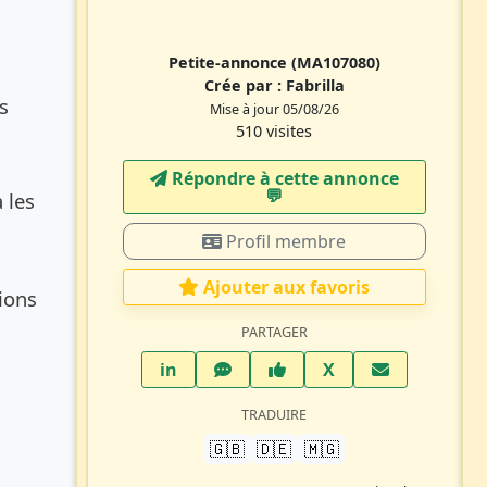
Petite-annonce
(MA107080)
Crée par :
Fabrilla
s
Mise à jour 05/08/26
510 visites
Répondre à cette annonce
💬​
 les
Profil membre
Ajouter aux favoris
ions
PARTAGER
LinkedIn
WhatsApp
Facebook
Twitter X
in
X
TRADUIRE
🇬🇧
🇩🇪
🇲🇬