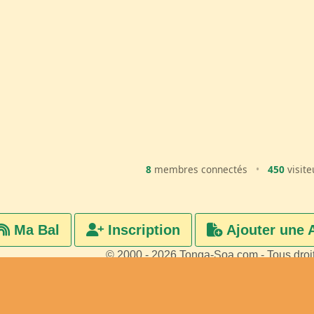
8
membres connectés
•
450
visite
Ma Bal
Inscription
Ajouter une 
© 2000 - 2026 Tonga-Soa.com - Tous droi
Ecrire au site pour toute questi