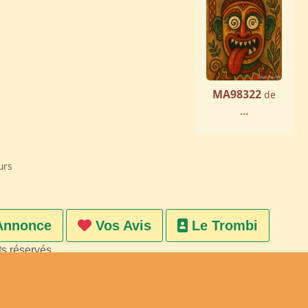
MA98322
de
...
urs
Annonce
Vos Avis
Le Trombi
ts réservés
on