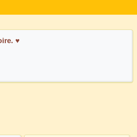
re. ♥️