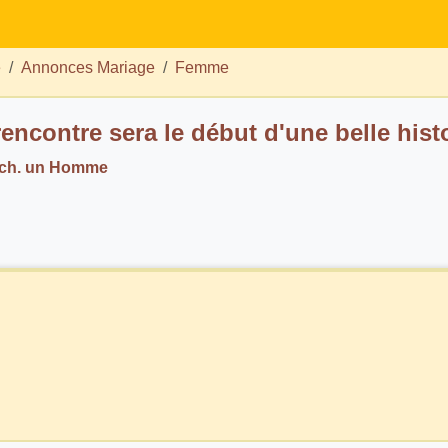
e
Annonces Mariage
Femme
encontre sera le début d'une belle histoi
 ch. un Homme