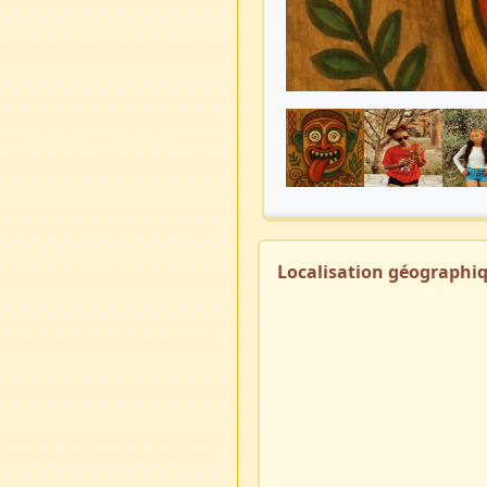
Localisation géographi