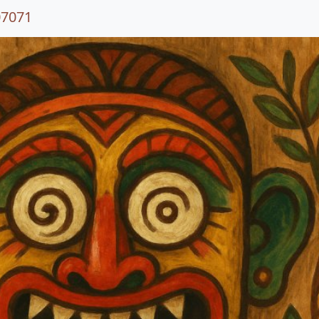
07071