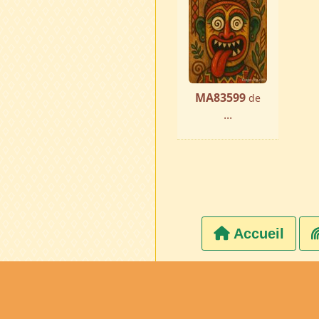
MA83599
de
...
Accueil