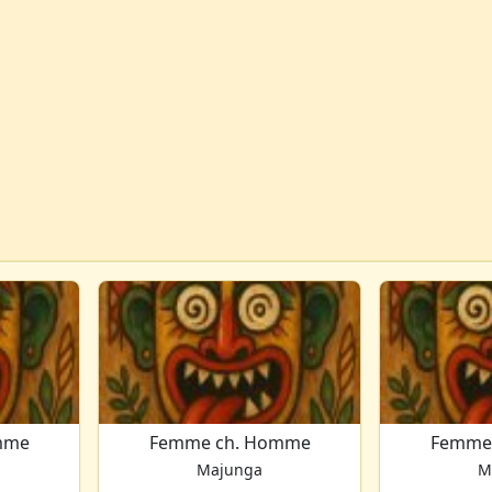
mme
Femme ch. Homme
Femme
Majunga
M