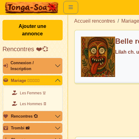
Accueil rencontres
Mariag
Ajouter une
annonce
Belle 
Rencontres ❤️💞
Lilah ch.
Connexion /
Inscription
Mariage 👩🏽‍❤️‍👨🏽
Les Femmes 👗
Les Hommes 👖
Rencontres 💞
Trombi 📸