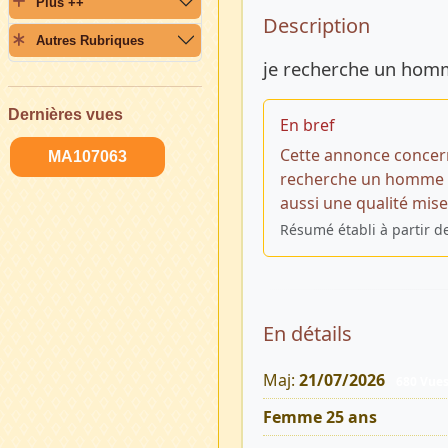
Plus ++
Description 
Description
Autres Rubriques
je recherche un homm
Dernières vues
En bref
Cette annonce concer
MA107063
recherche un homme p
aussi une qualité mise
Résumé établi à partir d
En détails
Maj:
21/07/2026
680 Vue
Femme 25 ans