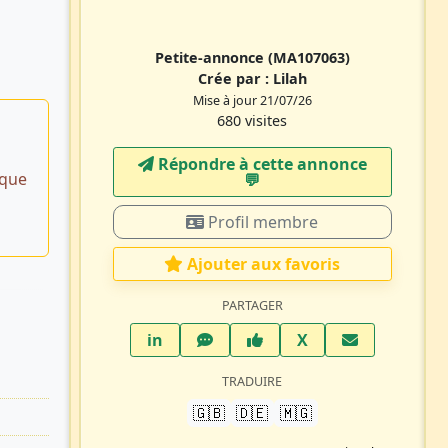
Petite-annonce
(MA107063)
Crée par :
Lilah
Mise à jour 21/07/26
680 visites
Répondre à cette annonce
ique
💬​
Profil membre
Ajouter aux favoris
PARTAGER
LinkedIn
WhatsApp
Facebook
Twitter X
in
X
TRADUIRE
🇬🇧
🇩🇪
🇲🇬