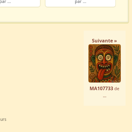
par ...
par ...
Suivante »
MA107733
de
...
eurs