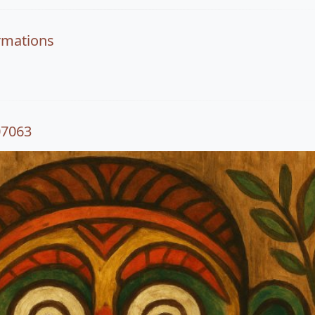
rmations
07063