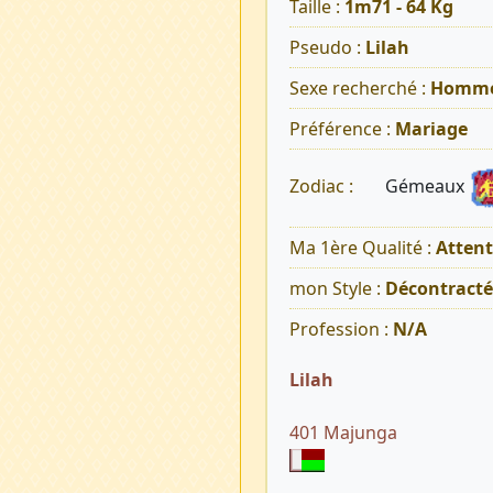
Taille :
1m71 - 64 Kg
Pseudo :
Lilah
Sexe recherché :
Homm
Préférence :
Mariage
Gémeaux
Zodiac :
Ma 1ère Qualité :
Atten
mon Style :
Décontracté
Profession :
N/A
Lilah
401 Majunga