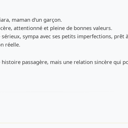
de l’annonce
liara, maman d'un garçon.
cère, attentionné et pleine de bonnes valeurs.
érieux, sympa avec ses petits imperfections, prêt 
n réelle.
 histoire passagère, mais une relation sincère qui p
s