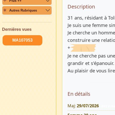
Plus ++
Description 
Description
Autres Rubriques
31 ans, résidant à To
Je suis une femme sin
Dernières vues
Je cherche un homme s
construire une relatio
MA107053
+
Je ne cherche pas une
grandir et s'épanouir.
Au plaisir de vous lire
En détails
Maj:
29/07/2026
693 Vue