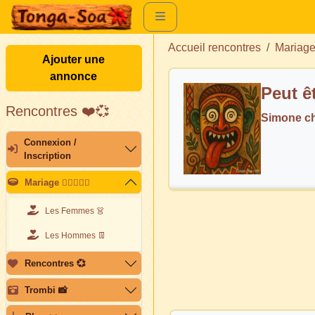
Accueil rencontres
Mariag
Ajouter une
annonce
Peut ê
Rencontres ❤️💞
Simone c
Connexion /
Inscription
Mariage 👩🏽‍❤️‍👨🏽
Les Femmes 👗
Les Hommes 👖
Rencontres 💞
Trombi 📸