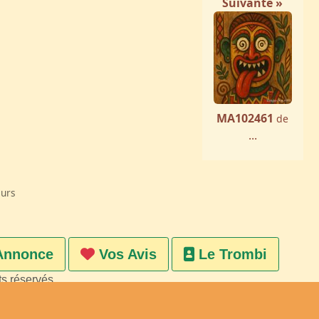
Suivante »
MA102461
de
...
eurs
Annonce
Vos Avis
Le Trombi
ts réservés