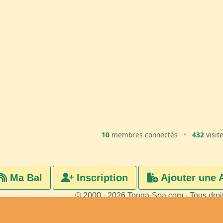
10
membres connectés
•
432
visit
Ma Bal
Inscription
Ajouter une 
© 2000 - 2026 Tonga-Soa.com - Tous droi