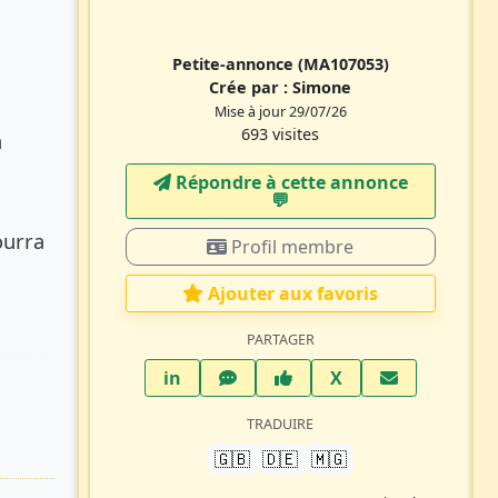
Petite-annonce
(MA107053)
Crée par :
Simone
Mise à jour 29/07/26
693 visites
à
Répondre à cette annonce
💬​
ourra
Profil membre
Ajouter aux favoris
PARTAGER
LinkedIn
WhatsApp
Facebook
Twitter X
in
X
TRADUIRE
🇬🇧
🇩🇪
🇲🇬