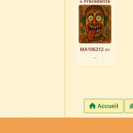
« Précédente
MA106312
de
...
Accueil