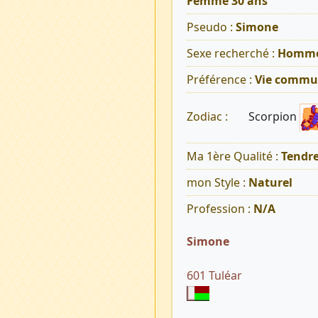
Femme 30 ans
Pseudo :
Simone
Sexe recherché :
Homm
Préférence :
Vie commu
Scorpion
Zodiac :
Ma 1ère Qualité :
Tendr
mon Style :
Naturel
Profession :
N/A
Simone
601 Tuléar