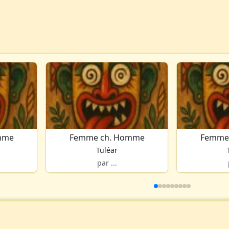
mme
Femme ch. Homme
Femme
Tuléar
par ...