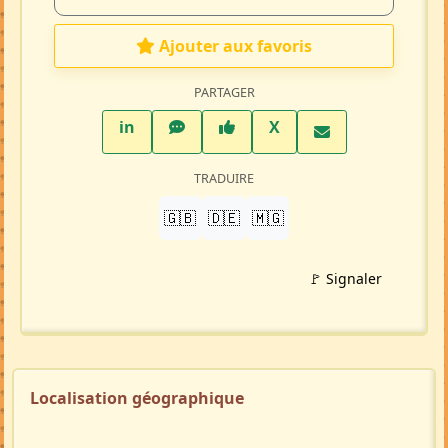
Ajouter aux favoris
PARTAGER
LinkedIn
WhatsApp
Facebook
Twitter X
in
X
TRADUIRE
🇬🇧
🇩🇪
🇲🇬
🚩 Signaler
Localisation géographique