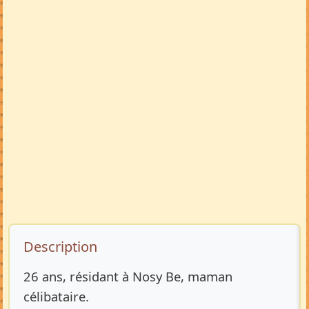
Description de l’annonce
Description
26 ans, résidant à Nosy Be, maman
célibataire.