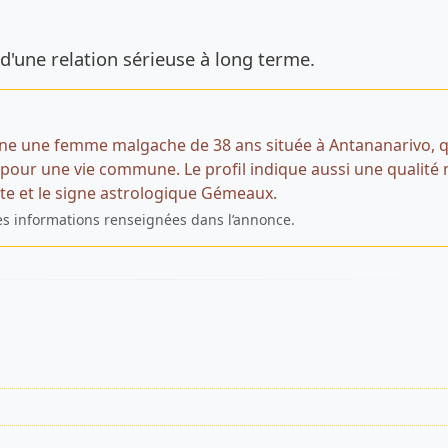
de l’annonce
 d'une relation sérieuse à long terme.
ne une femme malgache de 38 ans située à Antananarivo, q
ur une vie commune. Le profil indique aussi une qualité 
te et le signe astrologique Gémeaux.
es informations renseignées dans l’annonce.
s