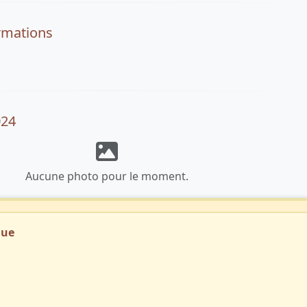
rmations
024
Aucune photo pour le moment.
que