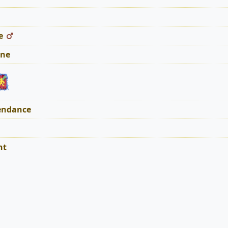
e
ne
endance
nt