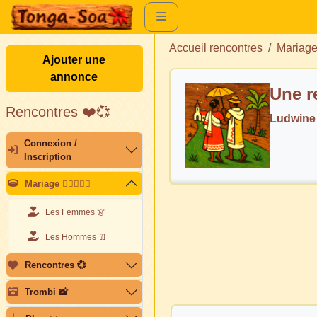
Accueil rencontres
Mariag
Ajouter une
annonce
Une r
Rencontres ❤️💞
Ludwine
Connexion /
Inscription
Mariage 👩🏽‍❤️‍👨🏽
Les Femmes 👗
Les Hommes 👖
Rencontres 💞
Trombi 📸