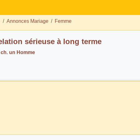
e
Annonces Mariage
Femme
elation sérieuse à long terme
 ch. un Homme