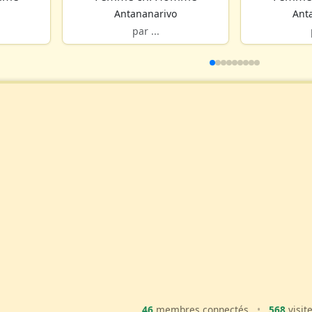
Antananarivo
Ant
par ...
46
membres connectés
•
568
visit