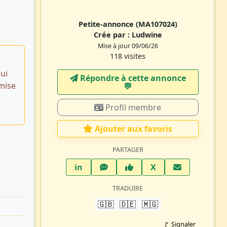
Petite-annonce
(MA107024)
Crée par :
Ludwine
Mise à jour 09/06/26
118 visites
ui
Répondre à cette annonce
mise
💬​
Profil membre
Ajouter aux favoris
PARTAGER
LinkedIn
WhatsApp
Facebook
Twitter X
in
X
TRADUIRE
🇬🇧
🇩🇪
🇲🇬
🚩 Signaler