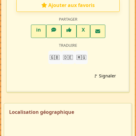
Ajouter aux favoris
PARTAGER
LinkedIn
WhatsApp
Facebook
Twitter X
in
X
TRADUIRE
🇬🇧
🇩🇪
🇲🇬
🚩 Signaler
Localisation géographique