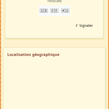
TRADUIRE
🇬🇧
🇩🇪
🇲🇬
🚩 Signaler
Localisation géographique