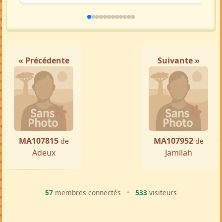
Femme ch. Homme
Tamatave
par ...
« Précédente
Suivante »
MA107815
MA107952
de
de
Adeux
Jamilah