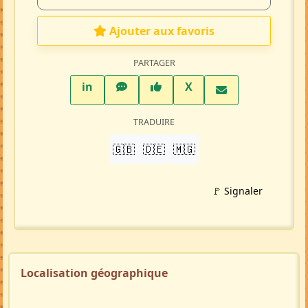
703 visites
Répondre à cette annonce 💬​
Profil membre
Ajouter aux favoris
PARTAGER
LinkedIn
WhatsApp
Facebook
Twitter X
in
X
TRADUIRE
🇬🇧
🇩🇪
🇲🇬
🚩 Signaler