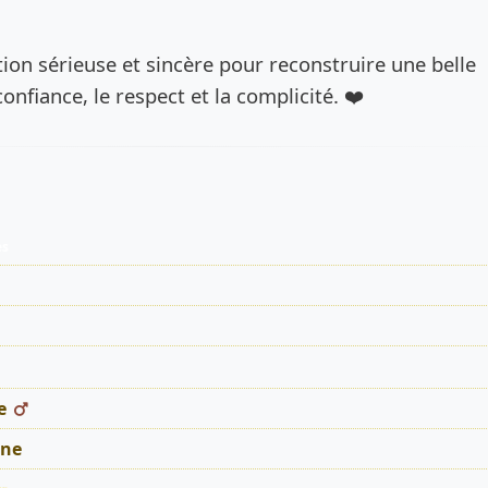
de l’annonce
tion sérieuse et sincère pour reconstruire une belle
confiance, le respect et la complicité. ❤️
es
e
ne