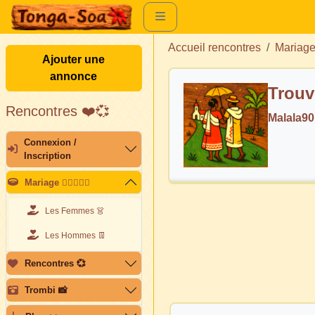
Accueil rencontres
Mariag
Ajouter une
annonce
Trouv
Rencontres ❤️💞
Malala9
Connexion /
Inscription
Mariage 👩🏽‍❤️‍👨🏽
Les Femmes 👗
Les Hommes 👖
Rencontres 💞
Trombi 📸