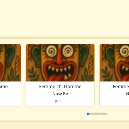
mme
Femme ch. Homme
Femme
Nosy Be
N
par ...