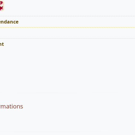
endance
nt
rmations