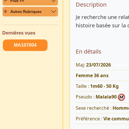
Plus ++
Description 
Description
Autres Rubriques
Je recherche une rela
histoire basée sur la 
Dernières vues
MA107004
En détails
Maj:
23/07/2026
1907 Vu
Femme 36 ans
Taille :
1m60 - 50 Kg
Pseudo :
Malala90
Sexe recherché :
Homm
Préférence :
Vie commu