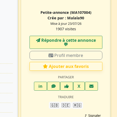
Petite-annonce
(MA107004)
Crée par :
Malala90
Mise à jour 23/07/26
1907 visites
Répondre à cette annonce
💬​
Profil membre
Ajouter aux favoris
PARTAGER
LinkedIn
WhatsApp
Facebook
Twitter X
in
X
TRADUIRE
🇬🇧
🇩🇪
🇲🇬
🚩 Signaler