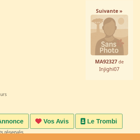
Suivante »
MA92327
de
Injighi07
eurs
Annonce
Vos Avis
Le Trombi
ts réservés