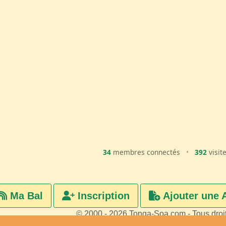
34
membres connectés
•
392
visit
Ma Bal
Inscription
Ajouter une 
© 2000 - 2026 Tonga-Soa.com - Tous droi