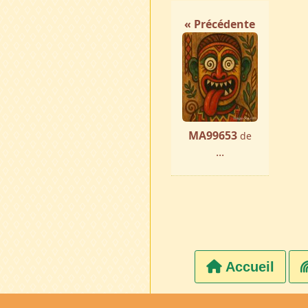
« Précédente
MA99653
de
...
Accueil