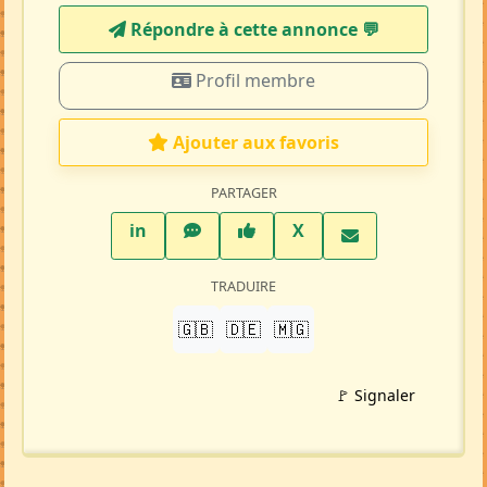
Répondre à cette annonce 💬​
Profil membre
Ajouter aux favoris
PARTAGER
LinkedIn
WhatsApp
Facebook
Twitter X
in
X
TRADUIRE
🇬🇧
🇩🇪
🇲🇬
🚩 Signaler